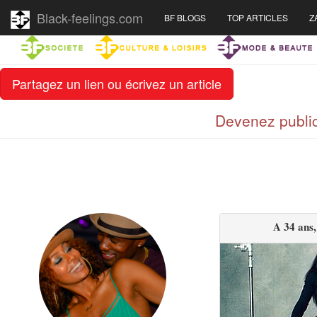
Black-feelings.com
BF BLOGS
TOP ARTICLES
Z
Partagez un lien ou écrivez un article
Devenez public
A 34 ans,