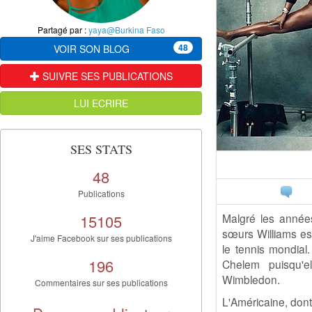
Partagé par :
yaya@Burkina Faso
48
VOIR SON BLOG
SUIVRE SES PUBLICATIONS
LUI ECRIRE
SES STATS
48
Publications
15105
Malgré les années
sœurs Williams es
J'aime Facebook sur ses publications
le tennis mondial.
196
Chelem puisqu'el
Wimbledon.
Commentaires sur ses publications
L'Américaine, dont