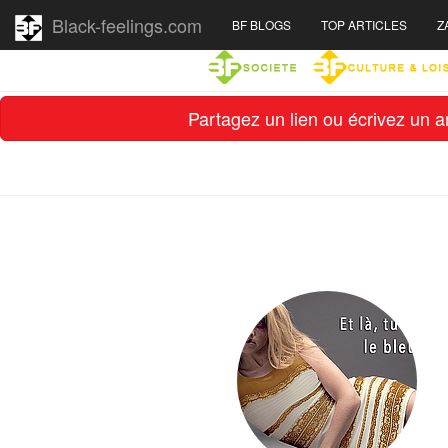
Black-feelings.com
BF BLOGS
TOP ARTICLES
Z
Partagez un lien ou écrivez un ar