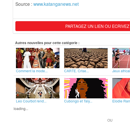
Source :
www.katanganews.net
PARTAGEZ UN LIEN OU ECRIVEZ
Autres nouvelles pour cette catégorie :
Comment la mode...
CARTE. Crise...
Jeux africai
Leo Courbot rend...
Cubongo et Taly...
Elodie Rama
loading...
OU