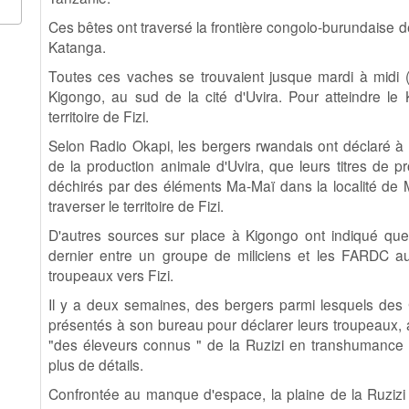
Ces bêtes ont traversé la frontière congolo-burundaise de
Katanga.
Toutes ces vaches se trouvaient jusque mardi à midi 
Kigongo, au sud de la cité d'Uvira. Pour atteindre le 
territoire de Fizi.
Selon Radio Okapi, les bergers rwandais ont déclaré à M
de la production animale d'Uvira, que leurs titres de p
déchirés par des éléments Ma-Maï dans la localité de Ma
traverser le territoire de Fizi.
D'autres sources sur place à Kigongo ont indiqué qu
dernier entre un groupe de miliciens et les FARDC au
troupeaux vers Fizi.
Il y a deux semaines, des bergers parmi lesquels des 
présentés à son bureau pour déclarer leurs troupeaux, a 
"des éleveurs connus " de la Ruzizi en transhumance à
plus de détails.
Confrontée au manque d'espace, la plaine de la Ruzizi e