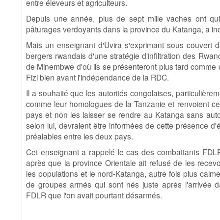
entre éleveurs et agriculteurs.
Depuis une année, plus de sept mille vaches ont quit
pâturages verdoyants dans la province du Katanga, a in
Mais un enseignant d'Uvira s'exprimant sous couvert de 
bergers rwandais d'une stratégie d'infiltration des Rwan
de Minembwe d'où ils se présenteront plus tard comme de
Fizi bien avant l'indépendance de la RDC.
Il a souhaité que les autorités congolaises, particulière
comme leur homologues de la Tanzanie et renvoient ce
pays et non les laisser se rendre au Katanga sans autor
selon lui, devraient être informées de cette présence d'
préalables entre les deux pays.
Cet enseignant a rappelé le cas des combattants FD
après que la province Orientale ait refusé de les recevo
les populations et le nord-Katanga, autre fois plus calme,
de groupes armés qui sont nés juste après l'arrivée 
FDLR que l'on avait pourtant désarmés.