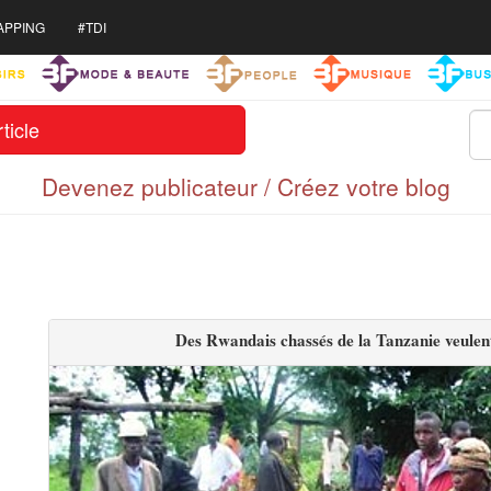
APPING
#TDI
ticle
Devenez publicateur / Créez votre blog
Des Rwandais chassés de la Tanzanie veulen