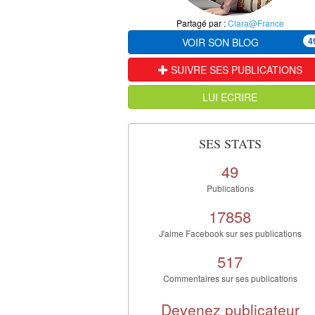
Partagé par :
Clara@France
4
VOIR SON BLOG
SUIVRE SES PUBLICATIONS
LUI ECRIRE
SES STATS
49
Publications
17858
J'aime Facebook sur ses publications
517
Commentaires sur ses publications
Devenez publicateur