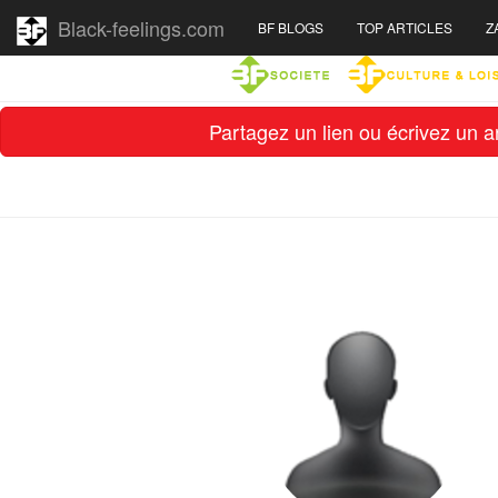
Black-feelings.com
BF BLOGS
TOP ARTICLES
Z
Partagez un lien ou écrivez un ar