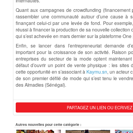
internautes.
Quant aux campagnes de crowdfunding (financement part
rassembler une communauté autour d’une cause à sou
finançant celui-ci par une levée de fond. Pour exemple,
réussi à financer la production de sa nouvelle collecti
qui s’est achevée en mars dernier sur la plateforme One 
Enfin, se lancer dans l’entrepreneuriat demande d
important pour la croissance de son activité. Raison po
entreprises du secteur de la mode optent maintenant 
défaut d’ouvrir un point de vente physique : les site
cette opportunité en s’associant à
Kaymu.sn
, un acteur 
de son premier défilé de mode qui s’est tenu le vendre
des Almadies (Sénégal).
PARTAGEZ UN LIEN OU ECRIVEZ
Autres nouvelles pour cette catégorie :