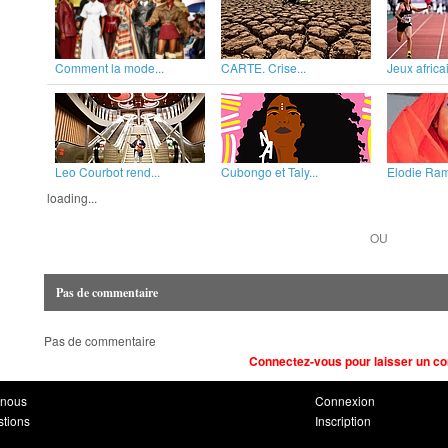
Comment la mode...
CARTE. Crise...
Jeux africai
Leo Courbot rend...
Cubongo et Taly...
Elodie Rama
loading...
OU
Pas de commentaire
Pas de commentaire
Connectez-vous pour laisser un c
-nous
Connexion
stions
Inscription