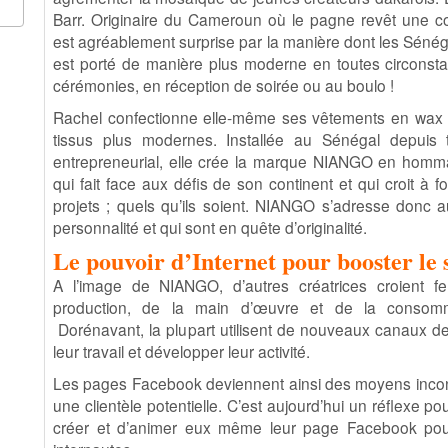
Barr. Originaire du Cameroun où le pagne revêt une con
est agréablement surprise par la manière dont les Sénéga
est porté de manière plus moderne en toutes circonsta
cérémonies, en réception de soirée ou au boulo !
Rachel confectionne elle-même ses vêtements en wax 
tissus plus modernes. Installée au Sénégal depuis
entrepreneurial, elle crée la marque NIANGO en homma
qui fait face aux défis de son continent et qui croit à fo
projets ; quels qu’ils soient. NIANGO s’adresse donc a
personnalité et qui sont en quête d’originalité.
Le pouvoir d’Internet pour booster le 
A l’image de NIANGO, d’autres créatrices croient 
production, de la main d’œuvre et de la consommat
Dorénavant, la plupart utilisent de nouveaux canaux d
leur travail et développer leur activité.
Les pages Facebook deviennent ainsi des moyens incon
une clientèle potentielle. C’est aujourd’hui un réflexe 
créer et d’animer eux même leur page Facebook pour