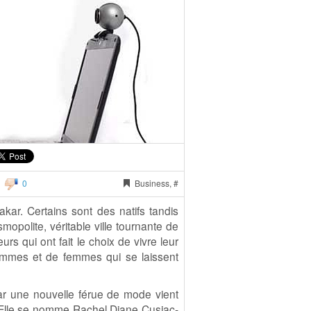
0
Business, #
kar. Certains sont des natifs tandis
smopolite, véritable ville tournante de
rs qui ont fait le choix de vivre leur
’hommes et de femmes qui se laissent
ar une nouvelle férue de mode vient
 Elle se nomme Rachel Diane Cusiac-