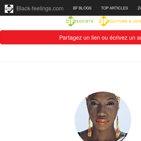
Black-feelings.com
BF BLOGS
TOP ARTICLES
Z
Partagez un lien ou écrivez un ar