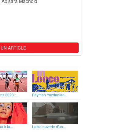
e Abisara Machold.
 UN ARTICLE
ns 2023 :...
Peyman Yazdanian...
 à la...
Lettre ouverte d'un...