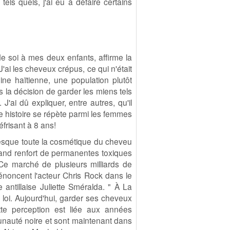
tels quels, j'ai eu à défaire certains
de soi à mes deux enfants, affirme la
r. J'ai les cheveux crépus, ce qui n'était
ne haïtienne, une population plutôt
s la décision de garder les miens tels
J'ai dû expliquer, entre autres, qu'il
e histoire se répète parmi les femmes
éfrisant à 8 ans!
resque toute la cosmétique du cheveu
 grand renfort de permanentes toxiques
Ce marché de plusieurs milliards de
énoncent l'acteur Chris Rock dans le
 antillaise Juliette Sméralda.
" À La
 la loi. Aujourd'hui, garder ses cheveux
te perception est liée aux années
unauté noire et sont maintenant dans