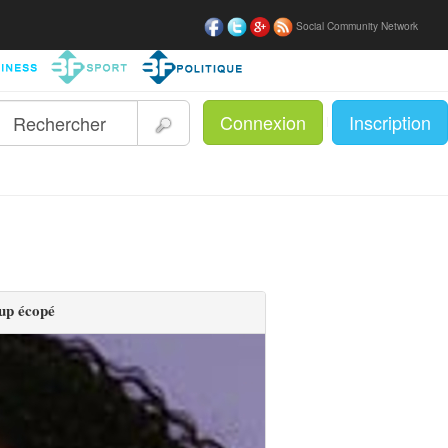
Social Community Network
Connexion
Inscription
|
up écopé