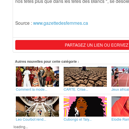
nos têtes plus que dans les têtes des Blancs "
, se désol
Source :
www.gazettedesfemmes.ca
PARTAGEZ UN LIEN OU ECRIVEZ
Autres nouvelles pour cette catégorie :
Comment la mode...
CARTE. Crise...
Jeux africai
Leo Courbot rend...
Cubongo et Taly...
Elodie Rama
loading...