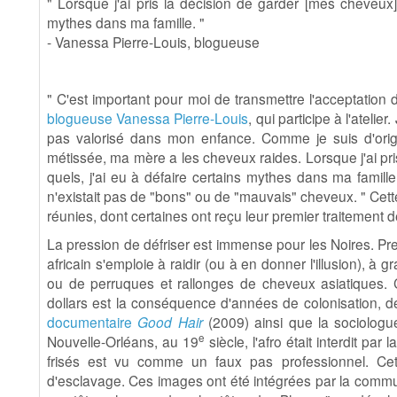
" Lorsque j'ai pris la décision de garder [mes cheveux] 
mythes dans ma famille. "
- Vanessa Pierre-Louis, blogueuse
" C'est important pour moi de transmettre l'acceptation 
blogueuse Vanessa Pierre-Louis
, qui participe à l'atelie
pas valorisé dans mon enfance. Comme je suis d'origi
métissée, ma mère a les cheveux raides. Lorsque j'ai pri
quels, j'ai eu à défaire certains mythes dans ma famille. 
n'existait pas de "bons" ou de "mauvais" cheveux. "
Cett
réunies, dont certaines ont reçu leur premier traitement d
La pression de défriser est immense pour les Noires. P
africain s'emploie à raidir (ou à en donner l'illusion), à
ou de perruques et rallonges de cheveux asiatiques. 
dollars est la conséquence d'années de colonisation, d
documentaire
Good Hair
(2009) ainsi que la sociologue
e
Nouvelle-Orléans, au 19
siècle, l'afro était interdit par
frisés est vu comme un faux pas professionnel. Cet
d'esclavage. Ces images ont été intégrées par la comm