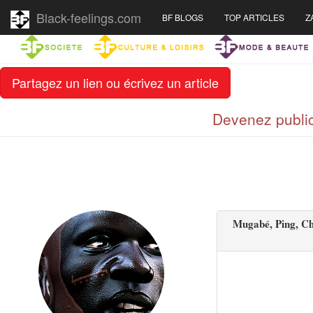
Black-feelings.com
BF BLOGS
TOP ARTICLES
Z
Partagez un lien ou écrivez un article
Devenez public
Mugabé, Ping, Chis