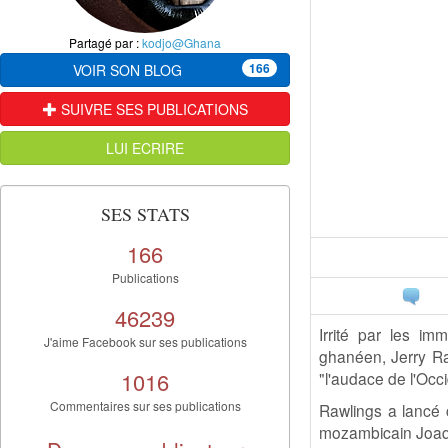
Partagé par :
kodjo@Ghana
166
VOIR SON BLOG
SUIVRE SES PUBLICATIONS
LUI ECRIRE
SES STATS
166
Publications
46239
Irrité par les im
J'aime Facebook sur ses publications
ghanéen, Jerry Raw
1016
"l'audace de l'Occi
Commentaires sur ses publications
Rawlings a lancé c
mozambicain Joaq