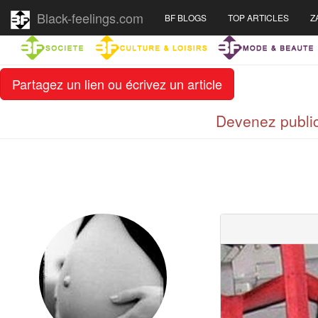
Black-feelings.com
BF BLOGS
TOP ARTICLES
Z
Partagez un lien ou écrivez un article
Devenez public