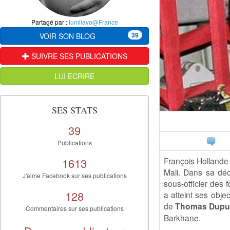
Partagé par :
fumilayo@France
39
VOIR SON BLOG
SUIVRE SES PUBLICATIONS
LUI ECRIRE
SES STATS
39
Publications
1613
François Hollande 
Mali. Dans sa décl
J'aime Facebook sur ses publications
sous-officier des 
128
a atteint ses obje
de
Thomas Dupuy, 
Commentaires sur ses publications
Barkhane.