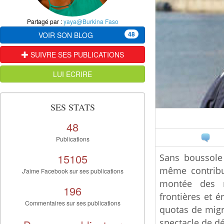
Partagé par :
yaya@Burkina Faso
48
VOIR SON BLOG
SUIVRE SES PUBLICATIONS
LUI ECRIRE
SES STATS
48
Publications
15105
Sans boussole
même contribué
J'aime Facebook sur ses publications
montée des m
196
frontières et é
Commentaires sur ses publications
quotas de migra
spectacle de d