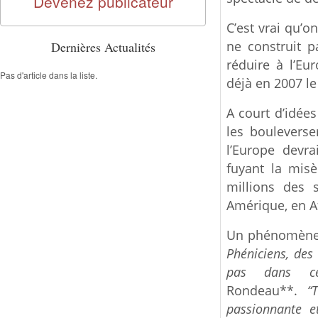
Devenez publicateur
C’est vrai qu’o
ne construit p
Dernières Actualités
réduire à l’Eu
Pas d'article dans la liste.
déjà en 2007 l
A court d’idée
les boulevers
l’Europe devra
fuyant la misè
millions des s
Amérique, en A
Un phénomène m
Phéniciens, des 
pas dans ceu
Rondeau**.
“
passionnante et