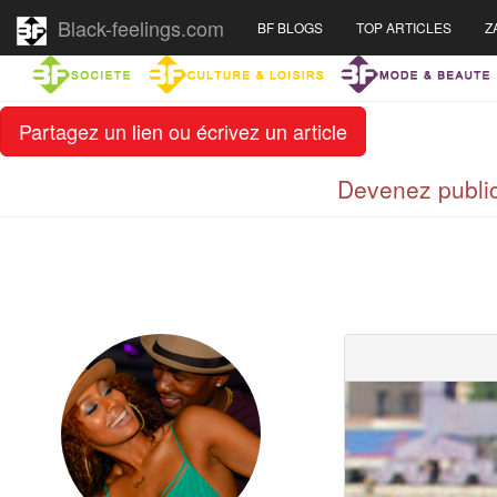
Black-feelings.com
BF BLOGS
TOP ARTICLES
Z
Partagez un lien ou écrivez un article
Devenez public