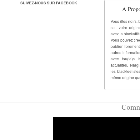
SUIVEZ-NOUS SUR FACEBOOK
A Propo
Vous êtes noirs, 
soit votre origi
avez la blackattit
Vous pouvez crée
publier libremen
autres informati
avec tou(te)s l
actualités, élar
les blackfeelis
même origine qu
Comm