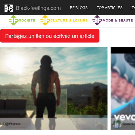
Black-feelings.com
BF BLOGS
TOP ARTICLES
Z
Partagez un lien ou écrivez un article
SarahL@France