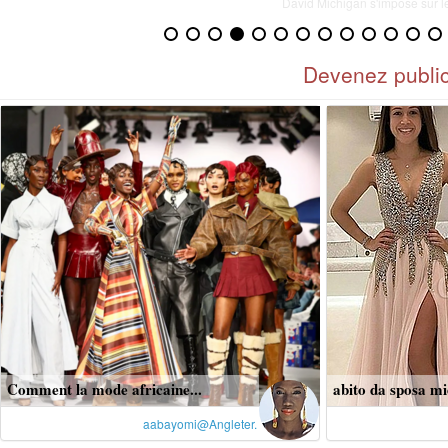
Stromae
Devenez public
Comment la mode africaine...
abito da sposa mid
aabayomi@Angleter.