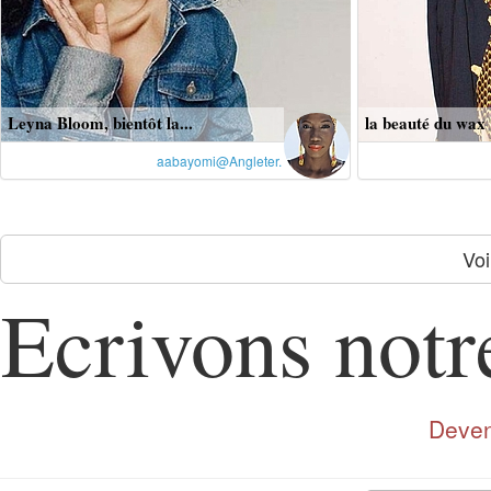
Leyna Bloom, bientôt la...
la beauté du wax
aabayomi@Angleter.
Voi
Ecrivons notre
Deven