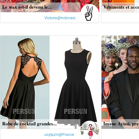
Le wax est-il devenu le...
Vêtements et acce
Victoire@Indonesi.
Robe de cocktail grandes...
Imane Ayissi, pre
uoytpzm@France