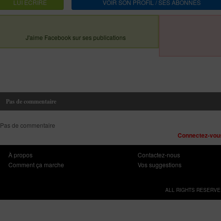
LUI ECRIRE
VOIR SON PROFIL / SES ABONNES
J'aime Facebook sur ses publications
Pas de commentaire
Pas de commentaire
Connectez-vous
À propos
Contactez-nous
Comment ça marche
Vos suggestions
ALL RIGHTS RESERVE