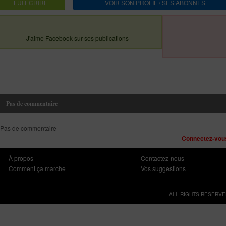
LUI ECRIRE
VOIR SON PROFIL / SES ABONNES
J'aime Facebook sur ses publications
Pas de commentaire
Pas de commentaire
Connectez-vous
À propos
Contactez-nous
Comment ça marche
Vos suggestions
ALL RIGHTS RESERVE