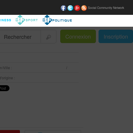
Social Community Network
Connexion
Inscription
|
:
/Ville :
/
'origine :