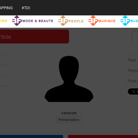
APPING
#TDI
ticle
Pays 
Région
Pays d
carocole
Présentation