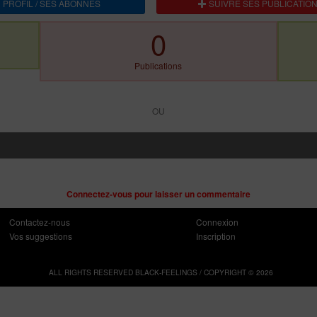
 PROFIL / SES ABONNES
SUIVRE SES PUBLICATIO
0
Publications
OU
Connectez-vous pour laisser un commentaire
Contactez-nous
Connexion
Vos suggestions
Inscription
ALL RIGHTS RESERVED BLACK-FEELINGS / COPYRIGHT © 2026