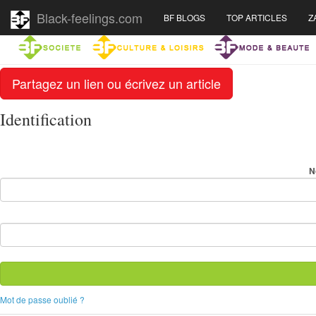
Black-feelings.com
BF BLOGS
TOP ARTICLES
Z
Partagez un lien ou écrivez un article
Identification
N
Mot de passe oublié ?