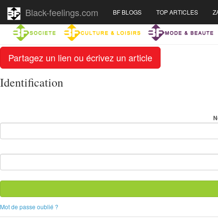
Black-feelings.com
BF BLOGS
TOP ARTICLES
Z
Partagez un lien ou écrivez un article
Identification
N
Mot de passe oublié ?