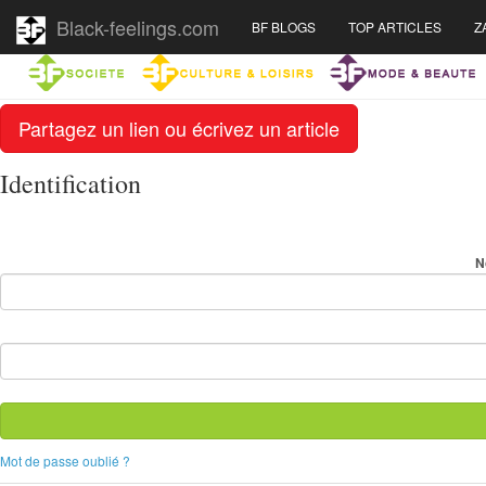
Black-feelings.com
BF BLOGS
TOP ARTICLES
Z
Partagez un lien ou écrivez un article
Identification
N
Mot de passe oublié ?