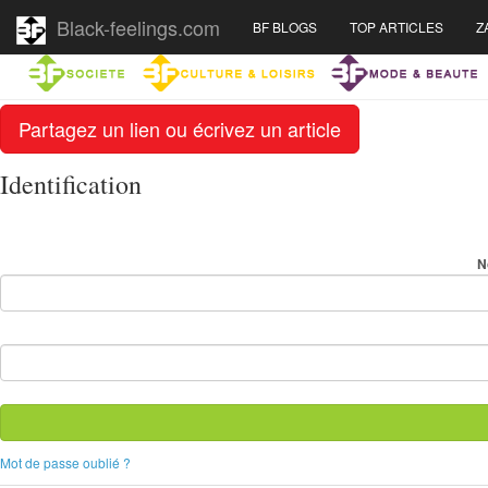
Black-feelings.com
BF BLOGS
TOP ARTICLES
Z
Partagez un lien ou écrivez un article
Identification
N
Mot de passe oublié ?