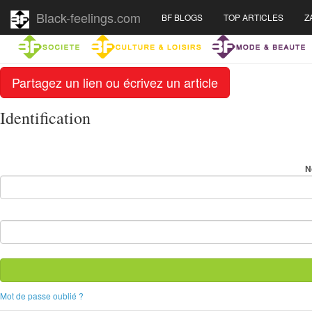
Black-feelings.com
BF BLOGS
TOP ARTICLES
Z
Partagez un lien ou écrivez un article
Identification
N
Mot de passe oublié ?