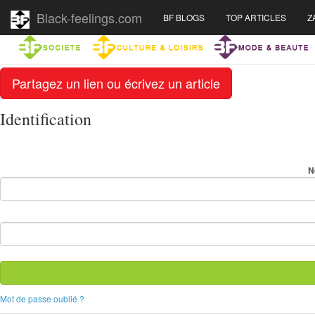
Black-feelings.com
BF BLOGS
TOP ARTICLES
Z
Partagez un lien ou écrivez un article
Identification
N
Mot de passe oublié ?