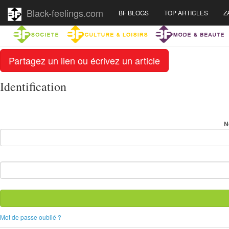
Black-feelings.com
BF BLOGS
TOP ARTICLES
Z
Partagez un lien ou écrivez un article
Identification
N
Mot de passe oublié ?