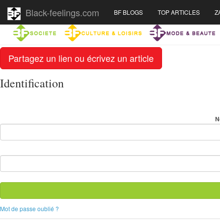
Black-feelings.com
BF BLOGS
TOP ARTICLES
Z
Partagez un lien ou écrivez un article
Identification
N
Mot de passe oublié ?