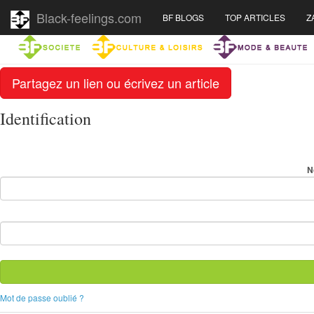
Black-feelings.com
BF BLOGS
TOP ARTICLES
Z
Partagez un lien ou écrivez un article
Identification
N
Mot de passe oublié ?