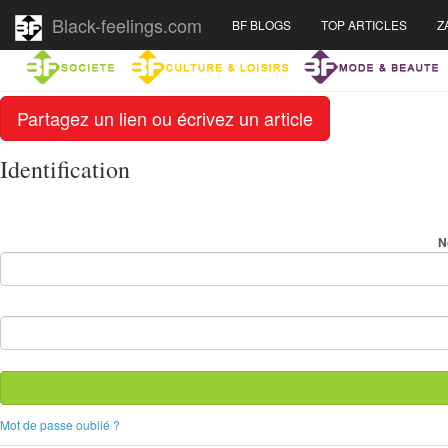
Black-feelings.com
BF BLOGS
TOP ARTICLES
Z
Partagez un lien ou écrivez un article
Identification
N
Mot de passe oublié ?