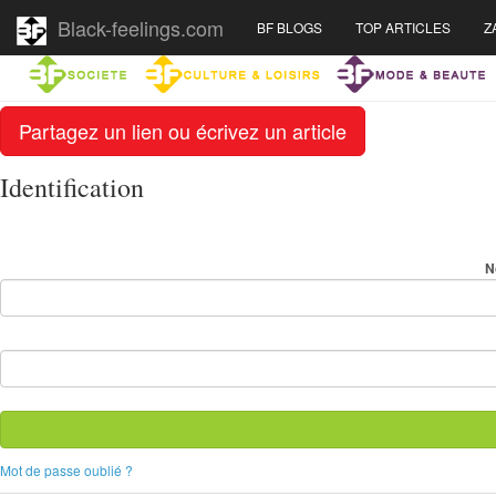
Black-feelings.com
BF BLOGS
TOP ARTICLES
Z
Partagez un lien ou écrivez un article
Identification
N
Mot de passe oublié ?