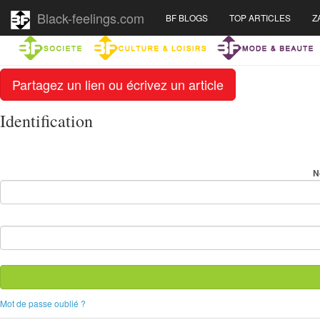
Black-feelings.com
BF BLOGS
TOP ARTICLES
Z
Partagez un lien ou écrivez un article
Identification
N
Mot de passe oublié ?