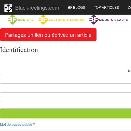
Black-feelings.com
BF BLOGS
TOP ARTICLES
Z
Partagez un lien ou écrivez un article
Identification
N
Mot de passe oublié ?