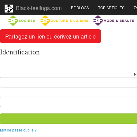
Black-feelings.com
BF BLOGS
TOP ARTICLES
Z
Partagez un lien ou écrivez un article
Identification
N
Mot de passe oublié ?