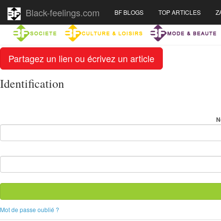
Black-feelings.com
BF BLOGS
TOP ARTICLES
Z
Partagez un lien ou écrivez un article
Identification
N
Mot de passe oublié ?