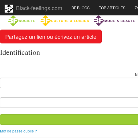
Black-feelings.com
BF BLOGS
TOP ARTICLES
Z
Partagez un lien ou écrivez un article
Identification
N
Mot de passe oublié ?