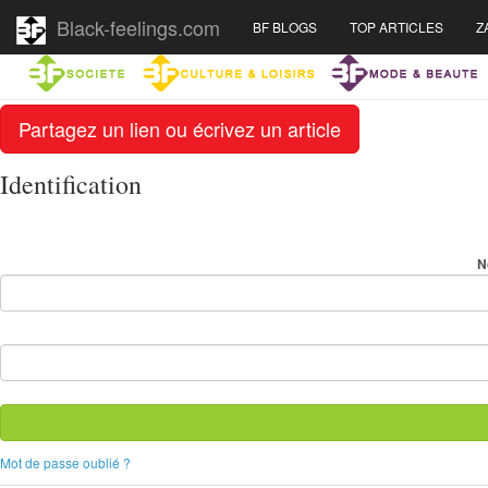
Black-feelings.com
BF BLOGS
TOP ARTICLES
Z
Partagez un lien ou écrivez un article
Identification
N
Mot de passe oublié ?