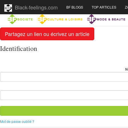
Black-feelings.com
BF BLOGS
TOP ARTICLES
Z
Partagez un lien ou écrivez un article
Identification
N
Mot de passe oublié ?