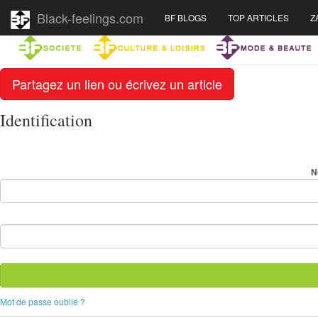
Black-feelings.com
BF BLOGS
TOP ARTICLES
Z
Partagez un lien ou écrivez un article
Identification
N
Mot de passe oublié ?