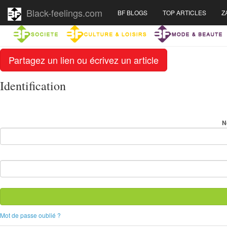
Black-feelings.com
BF BLOGS
TOP ARTICLES
Z
Partagez un lien ou écrivez un article
Identification
N
Mot de passe oublié ?