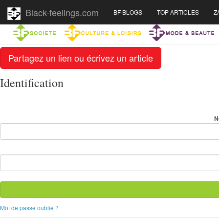
Black-feelings.com
BF BLOGS
TOP ARTICLES
Z
Partagez un lien ou écrivez un article
Identification
N
Mot de passe oublié ?