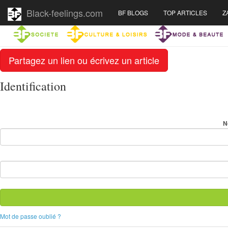
Black-feelings.com
BF BLOGS
TOP ARTICLES
Z
Partagez un lien ou écrivez un article
Identification
N
Mot de passe oublié ?