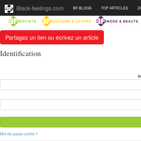
Black-feelings.com
BF BLOGS
TOP ARTICLES
Z
Partagez un lien ou écrivez un article
Identification
N
Mot de passe oublié ?