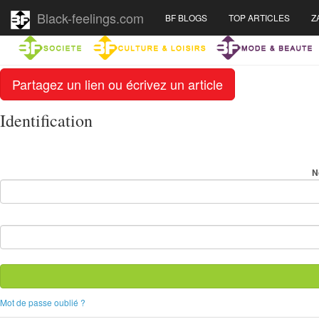
Black-feelings.com
BF BLOGS
TOP ARTICLES
Z
Partagez un lien ou écrivez un article
Identification
N
Mot de passe oublié ?