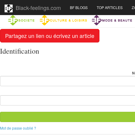
Black-feelings.com
BF BLOGS
TOP ARTICLES
Z
Partagez un lien ou écrivez un article
Identification
N
Mot de passe oublié ?