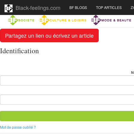
Black-feelings.com
BF BLOGS
TOP ARTICLES
Z
Partagez un lien ou écrivez un article
Identification
N
Mot de passe oublié ?