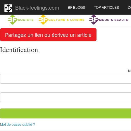
Black-feelings.com
BF BLOGS
TOP ARTICLES
Z
Partagez un lien ou écrivez un article
Identification
N
Mot de passe oublié ?