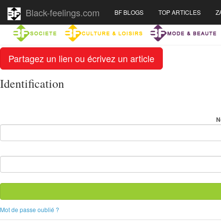
Black-feelings.com
BF BLOGS
TOP ARTICLES
Z
Partagez un lien ou écrivez un article
Identification
N
Mot de passe oublié ?