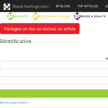
Black-feelings.com
BF BLOGS
TOP ARTICLES
Z
Partagez un lien ou écrivez un article
Identification
N
Mot de passe oublié ?