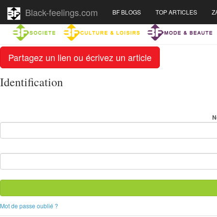
Black-feelings.com
BF BLOGS
TOP ARTICLES
Z
Partagez un lien ou écrivez un article
Identification
N
Mot de passe oublié ?