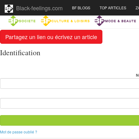
Black-feelings.com
BF BLOGS
TOP ARTICLES
Z
Partagez un lien ou écrivez un article
Identification
N
Mot de passe oublié ?