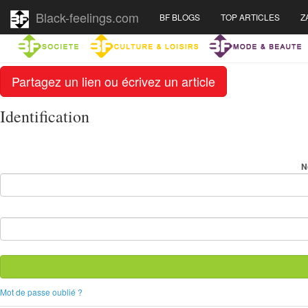
Black-feelings.com
BF BLOGS
TOP ARTICLES
Z
Partagez un lien ou écrivez un article
Identification
N
Mot de passe oublié ?