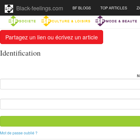
Black-feelings.com
BF BLOGS
TOP ARTICLES
Z
Partagez un lien ou écrivez un article
Identification
N
Mot de passe oublié ?