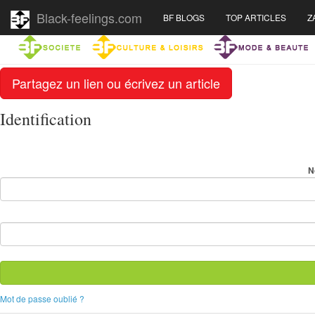
Black-feelings.com
BF BLOGS
TOP ARTICLES
Z
Partagez un lien ou écrivez un article
Identification
N
Mot de passe oublié ?