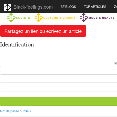
Black-feelings.com
BF BLOGS
TOP ARTICLES
Z
Partagez un lien ou écrivez un article
Identification
N
Mot de passe oublié ?