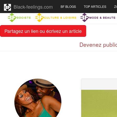
Black-feelings.com
BF BLOGS
TOP ARTICLES
Z
Partagez un lien ou écrivez un article
Devenez public