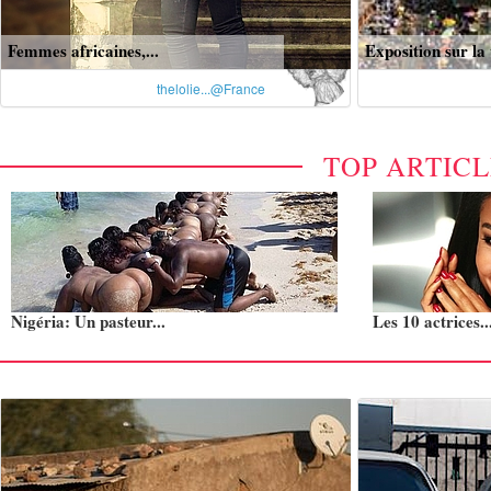
Femmes africaines,...
Exposition sur la v
thelolie...@France
TOP ARTIC
Nigéria: Un pasteur...
Les 10 actrices..