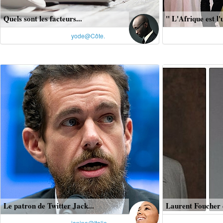
Quels sont les facteurs...
" L'Afrique est l'u
yode@Côte.
Le patron de Twitter Jack...
Laurent Foucher 
janine@Italie