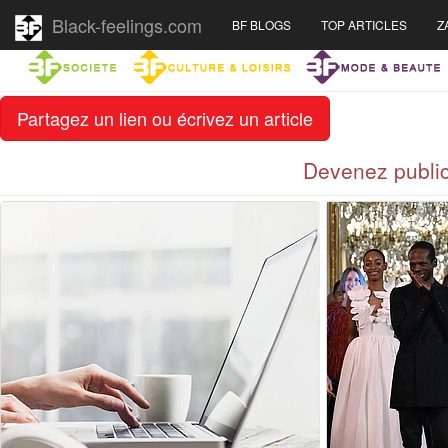
Black-feelings.com
BF BLOGS
TOP ARTICLES
Z
Partagez un lien ou écrivez un article
Devenez public