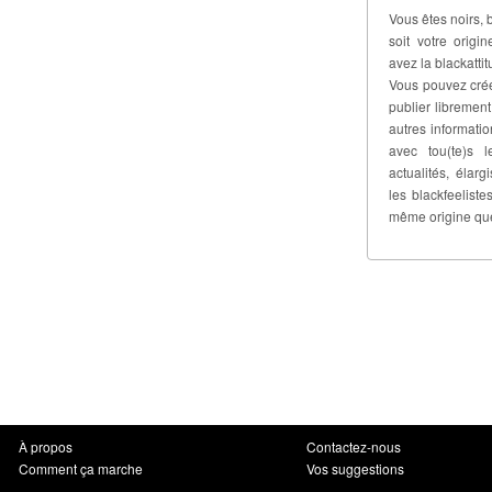
Vous êtes noirs, 
soit votre origi
avez la blackattit
Vous pouvez crée
publier libremen
autres informati
avec tou(te)s l
actualités, élar
les blackfeelis
même origine qu
À propos
Contactez-nous
Comment ça marche
Vos suggestions