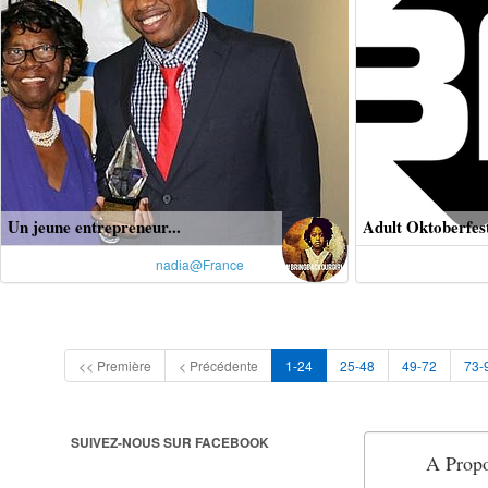
Un jeune entrepreneur...
Adult Oktoberfes
nadia@France
<< Première
< Précédente
1-24
25-48
49-72
73-
SUIVEZ-NOUS SUR FACEBOOK
A Propo