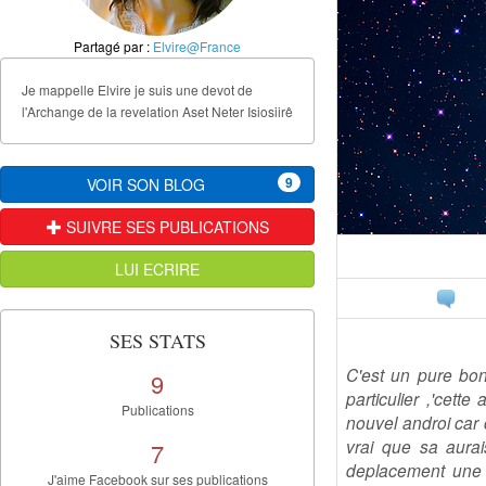
Partagé par :
Elvire@France
Je mappelle Elvire je suis une devot de
l'Archange de la revelation Aset Neter Isiosiirê
9
VOIR SON BLOG
SUIVRE SES PUBLICATIONS
LUI ECRIRE
SES STATS
C'est un pure bone
9
particulier ,'cett
Publications
nouvel androi car 
vrai que sa aurai
7
deplacement une s
J'aime Facebook sur ses publications