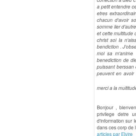
a petit entendre 
etres extraordina
chacun d'avoir s
somme lier d'autre 
et cette multitude
christ soi la n'a
bendiction . J'obse
moi sa m'anime le
benediction de die
puissant berssan de
peuvent en avoir 
merci a la multitude
Bonjour , bienven
privilege detre
d'information sur 
dans ces corp de l
articles par Elvire