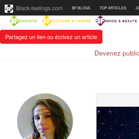
Black-feelings.com
BF BLOGS
TOP ARTICLES
Z
Partagez un lien ou écrivez un article
Devenez public