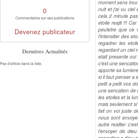
moment sens trouve
0
nuit et j'ai vu ci
cela 2 minute pass
Commentaires sur ses publications
etoile reajit !!! C
peutetre que ce n
Devenez publicateur
l'intensiter des eto
regadrer les etoi
regardant un ciel r
Dernières Actualités
etait presente oui
c'est une sencatio
Pas d'article dans la liste.
apporte sa lumier
si il faut penser a
petit a petit vos 
une sencation de ni
les etoiles et la 
mais seulement si o
fait on voi juste d
nous sont envoyer
autre realiter c'e
l'envoyer de die
conection a dieu c