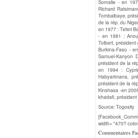
Somalie - en 197
Richard Ratsiman
Tombalbaye, prési
de la rép. du Nige
en 1977 : Teferi Ba
- en 1981 : Anoua
Tolbert, président
Burkina-Faso - e
Samuel-Kanyon D
président de la ré
en 1994 : Cypri
Habyarimana, pr
président de la ré
Kinshasa -en 2009
khadafi, président
Source: Togosity
[Facebook_Commen
width= "470? color
Commentaires Fa