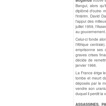
Boganda
trouve l
Bangui, alors qu
diplômé d'outre- m
l'intérim. David D
l'appui des milie
juillet 1959, l'As
au gouvernement.
Celui-ci fonde al
l'Afrique central
emprisonne ses d
graves crises fina
décide de remettr
janvier 1966.
La France érige le
tombe et meurt da
déposés par le me
vendre son uraniu
duquel il perdit la v
ASSASSINES, P