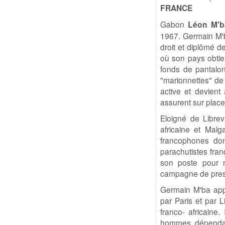
FRANCE
Gabon
Léon M'b
1967. Germain M'b
droit et diplômé d
où son pays obtien
fonds de pantalons
"marionnettes" de 
active et devient 
assurent sur place 
Eloigné de Librev
africaine et Malg
francophones don
parachutistes fra
son poste pour ma
campagne de presse
Germain M'ba appa
par Paris et par L
franco- africaine.
hommes dépendant