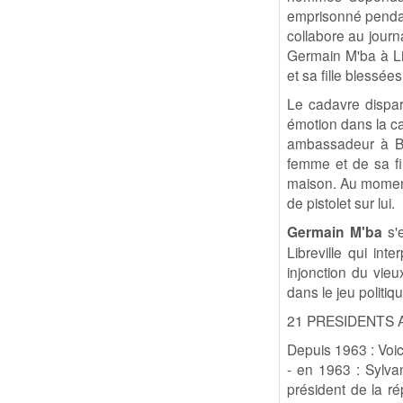
emprisonné pendan
collabore au journ
Germain M'ba à Li
et sa fille blessées
Le cadavre dispar
émotion dans la ca
ambassadeur à B
femme et de sa fil
maison. Au moment
de pistolet sur lui.
Germain M'ba
s'e
Libreville qui int
injonction du vie
dans le jeu politiq
21 PRESIDENTS 
Depuis 1963 : Voici
- en 1963 : Sylva
président de la ré