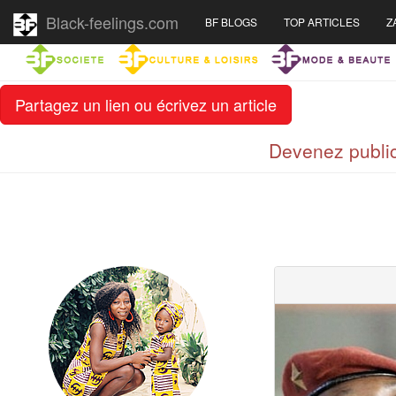
Black-feelings.com
BF BLOGS
TOP ARTICLES
Z
Partagez un lien ou écrivez un article
Devenez public