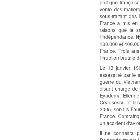
politique françai
vente des matière
sous-traitant des
France a mis en 
raisons que le s
l'indépendance.
N
100.000 et 400.000
France. Trois ans
l'irruption brutale 
Le 13 janvier 1
assassiné par le s
guerre du Vietnam. 
disant chargé de l
Eyadema Etienne 
Ceausescu et lai
2005, son fils Fau
France. Centrafri
un accident d'avi
Il ne connaitra 