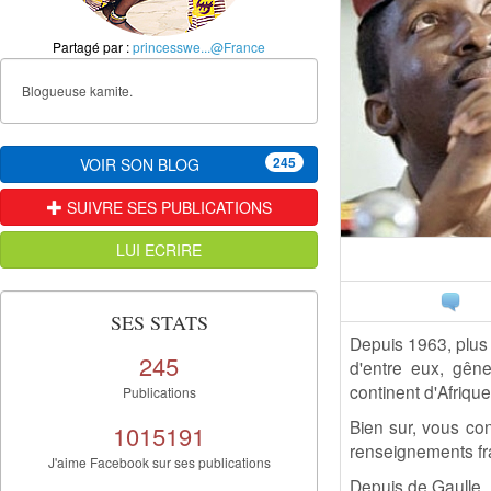
Partagé par :
princesswe...@France
Blogueuse kamite.
245
VOIR SON BLOG
SUIVRE SES PUBLICATIONS
LUI ECRIRE
SES STATS
Depuis 1963, plus 
245
d'entre eux, gêne
continent d'Afrique
Publications
Bien sur, vous co
1015191
renseignements fra
J'aime Facebook sur ses publications
Depuis de Gaulle, 