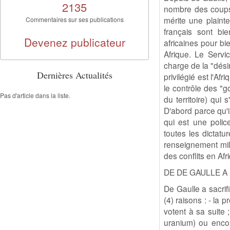
2135
nombre des coups 
mérite une plainte
Commentaires sur ses publications
français sont bi
Devenez publicateur
africaines pour bi
Afrique. Le Serv
charge de la "dési
Dernières Actualités
privilégié est l'Af
le contrôle des "g
Pas d'article dans la liste.
du territoire) qui
D'abord parce qu'i
qui est une police
toutes les dictat
renseignement mili
des conflits en Afr
DE DE GAULLE A 
De Gaulle a sacrif
(4) raisons : - la 
votent à sa suite 
uranium) ou encore